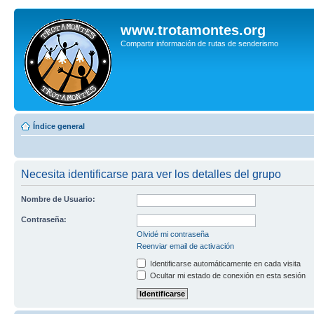
www.trotamontes.org
Compartir información de rutas de senderismo
Índice general
Necesita identificarse para ver los detalles del grupo
Nombre de Usuario:
Contraseña:
Olvidé mi contraseña
Reenviar email de activación
Identificarse automáticamente en cada visita
Ocultar mi estado de conexión en esta sesión