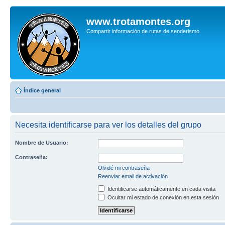
www.trotamontes.org
Compartir información de rutas de senderismo
Índice general
Necesita identificarse para ver los detalles del grupo
Nombre de Usuario:
Contraseña:
Olvidé mi contraseña
Reenviar email de activación
Identificarse automáticamente en cada visita
Ocultar mi estado de conexión en esta sesión