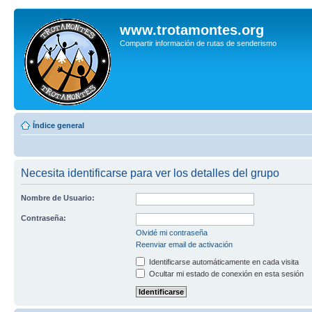
www.trotamontes.org
Compartir información de rutas de senderismo
Índice general
Necesita identificarse para ver los detalles del grupo
Nombre de Usuario:
Contraseña:
Olvidé mi contraseña
Reenviar email de activación
Identificarse automáticamente en cada visita
Ocultar mi estado de conexión en esta sesión