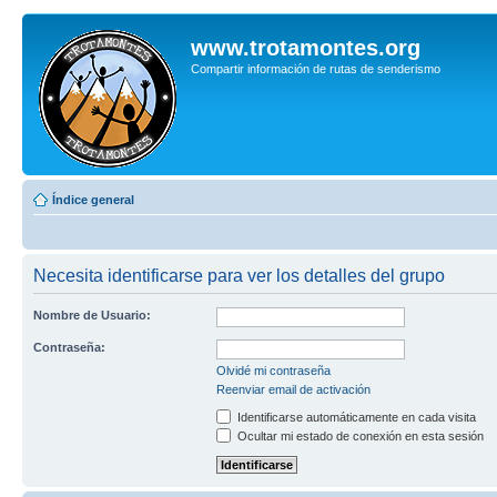
www.trotamontes.org
Compartir información de rutas de senderismo
Índice general
Necesita identificarse para ver los detalles del grupo
Nombre de Usuario:
Contraseña:
Olvidé mi contraseña
Reenviar email de activación
Identificarse automáticamente en cada visita
Ocultar mi estado de conexión en esta sesión