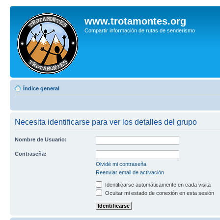
www.trotamontes.org
Compartir información de rutas de senderismo
Índice general
Necesita identificarse para ver los detalles del grupo
Nombre de Usuario:
Contraseña:
Olvidé mi contraseña
Reenviar email de activación
Identificarse automáticamente en cada visita
Ocultar mi estado de conexión en esta sesión