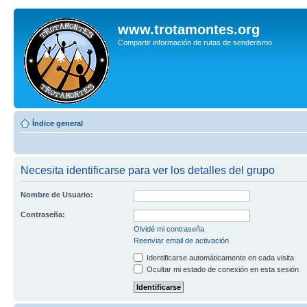
www.trotamontes.org
Compartir información de rutas de senderismo
Índice general
Necesita identificarse para ver los detalles del grupo
Nombre de Usuario:
Contraseña:
Olvidé mi contraseña
Reenviar email de activación
Identificarse automáticamente en cada visita
Ocultar mi estado de conexión en esta sesión