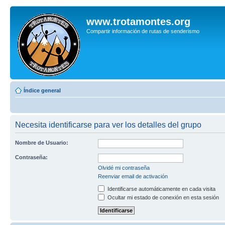
www.trotamontes.org
Compartir información de rutas de senderismo
Índice general
Necesita identificarse para ver los detalles del grupo
Nombre de Usuario:
Contraseña:
Olvidé mi contraseña
Reenviar email de activación
Identificarse automáticamente en cada visita
Ocultar mi estado de conexión en esta sesión