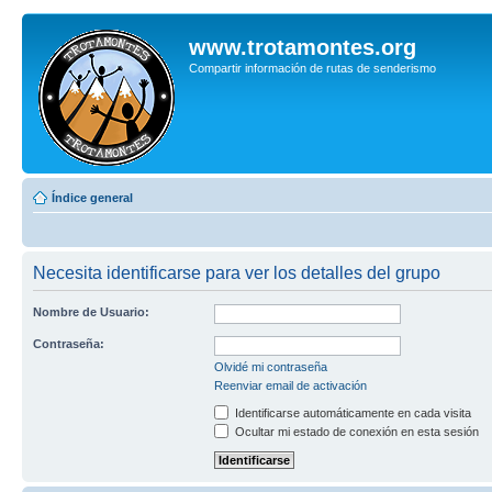
www.trotamontes.org
Compartir información de rutas de senderismo
Índice general
Necesita identificarse para ver los detalles del grupo
Nombre de Usuario:
Contraseña:
Olvidé mi contraseña
Reenviar email de activación
Identificarse automáticamente en cada visita
Ocultar mi estado de conexión en esta sesión