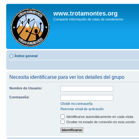
www.trotamontes.org
Compartir información de rutas de senderismo
Índice general
Necesita identificarse para ver los detalles del grupo
Nombre de Usuario:
Contraseña:
Olvidé mi contraseña
Reenviar email de activación
Identificarse automáticamente en cada visita
Ocultar mi estado de conexión en esta sesión