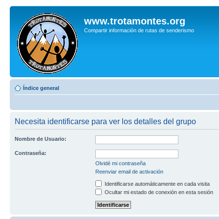
www.trotamontes.org
Compartir información de rutas de senderismo
Índice general
Necesita identificarse para ver los detalles del grupo
Nombre de Usuario:
Contraseña:
Olvidé mi contraseña
Reenviar email de activación
Identificarse automáticamente en cada visita
Ocultar mi estado de conexión en esta sesión