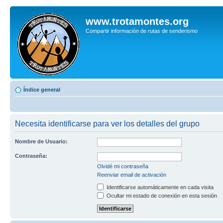
www.trotamontes.org
Compartir información de rutas de senderismo
Índice general
Necesita identificarse para ver los detalles del grupo
Nombre de Usuario:
Contraseña:
Olvidé mi contraseña
Reenviar email de activación
Identificarse automáticamente en cada visita
Ocultar mi estado de conexión en esta sesión