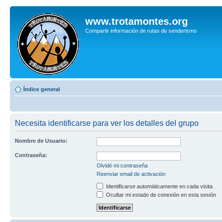
www.trotamontes.org
Compartir información de rutas de senderismo
Índice general
Necesita identificarse para ver los detalles del grupo
Nombre de Usuario:
Contraseña:
Olvidé mi contraseña
Reenviar email de activación
Identificarse automáticamente en cada visita
Ocultar mi estado de conexión en esta sesión