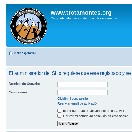
www.trotamontes.org
Compartir información de rutas de senderismo
Índice general
El administrador del Sitio requiere que esté registrado y se
Nombre de Usuario:
Contraseña:
Olvidé mi contraseña
Reenviar email de activación
Identificarse automáticamente en cada visita
Ocultar mi estado de conexión en esta sesión