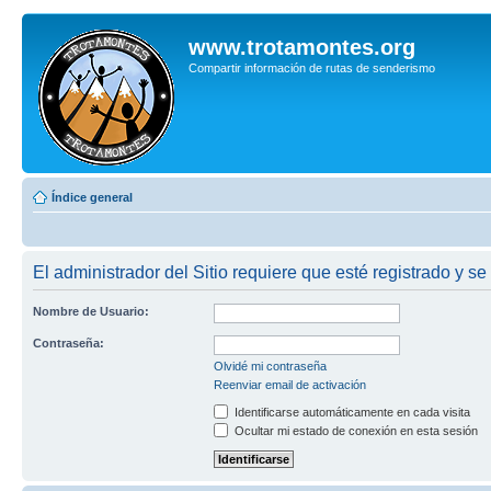
www.trotamontes.org
Compartir información de rutas de senderismo
Índice general
El administrador del Sitio requiere que esté registrado y se
Nombre de Usuario:
Contraseña:
Olvidé mi contraseña
Reenviar email de activación
Identificarse automáticamente en cada visita
Ocultar mi estado de conexión en esta sesión