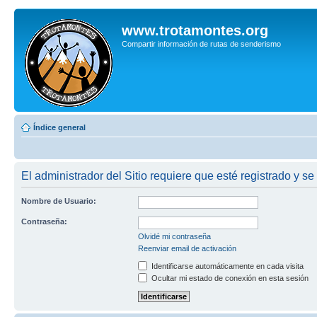
www.trotamontes.org
Compartir información de rutas de senderismo
Índice general
El administrador del Sitio requiere que esté registrado y se
Nombre de Usuario:
Contraseña:
Olvidé mi contraseña
Reenviar email de activación
Identificarse automáticamente en cada visita
Ocultar mi estado de conexión en esta sesión