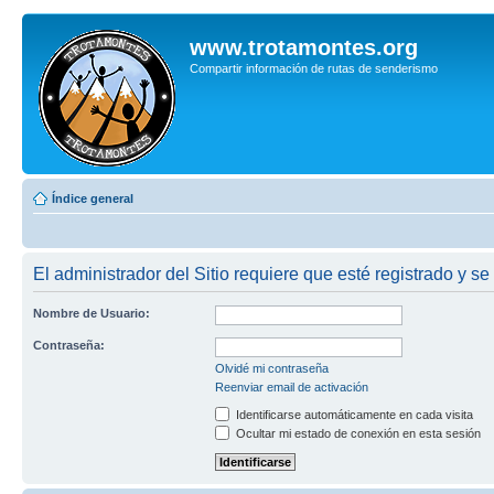
www.trotamontes.org
Compartir información de rutas de senderismo
Índice general
El administrador del Sitio requiere que esté registrado y se
Nombre de Usuario:
Contraseña:
Olvidé mi contraseña
Reenviar email de activación
Identificarse automáticamente en cada visita
Ocultar mi estado de conexión en esta sesión