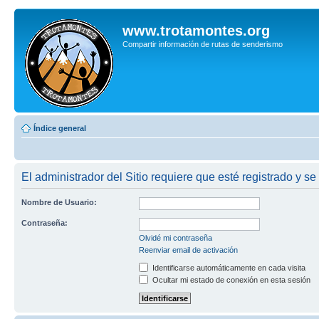
www.trotamontes.org
Compartir información de rutas de senderismo
Índice general
El administrador del Sitio requiere que esté registrado y se
Nombre de Usuario:
Contraseña:
Olvidé mi contraseña
Reenviar email de activación
Identificarse automáticamente en cada visita
Ocultar mi estado de conexión en esta sesión