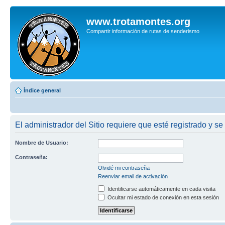
www.trotamontes.org
Compartir información de rutas de senderismo
Índice general
El administrador del Sitio requiere que esté registrado y se
Nombre de Usuario:
Contraseña:
Olvidé mi contraseña
Reenviar email de activación
Identificarse automáticamente en cada visita
Ocultar mi estado de conexión en esta sesión