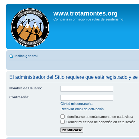
www.trotamontes.org
Compartir información de rutas de senderismo
Índice general
El administrador del Sitio requiere que esté registrado y se
Nombre de Usuario:
Contraseña:
Olvidé mi contraseña
Reenviar email de activación
Identificarse automáticamente en cada visita
Ocultar mi estado de conexión en esta sesión