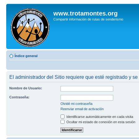
www.trotamontes.org
Compartir información de rutas de senderismo
Índice general
El administrador del Sitio requiere que esté registrado y se
Nombre de Usuario:
Contraseña:
Olvidé mi contraseña
Reenviar email de activación
Identificarse automáticamente en cada visita
Ocultar mi estado de conexión en esta sesión