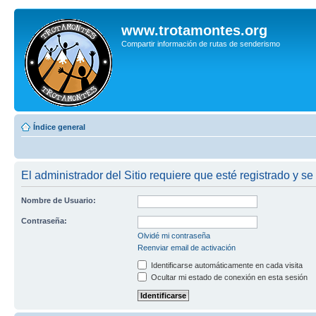
www.trotamontes.org
Compartir información de rutas de senderismo
Índice general
El administrador del Sitio requiere que esté registrado y se
Nombre de Usuario:
Contraseña:
Olvidé mi contraseña
Reenviar email de activación
Identificarse automáticamente en cada visita
Ocultar mi estado de conexión en esta sesión