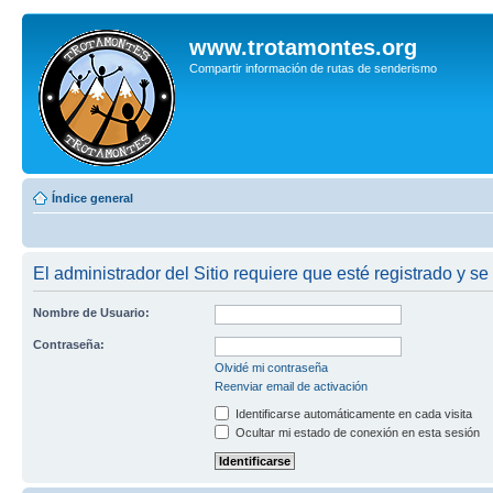
www.trotamontes.org
Compartir información de rutas de senderismo
Índice general
El administrador del Sitio requiere que esté registrado y se
Nombre de Usuario:
Contraseña:
Olvidé mi contraseña
Reenviar email de activación
Identificarse automáticamente en cada visita
Ocultar mi estado de conexión en esta sesión