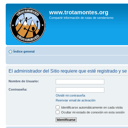
www.trotamontes.org
Compartir información de rutas de senderismo
Índice general
El administrador del Sitio requiere que esté registrado y se
Nombre de Usuario:
Contraseña:
Olvidé mi contraseña
Reenviar email de activación
Identificarse automáticamente en cada visita
Ocultar mi estado de conexión en esta sesión