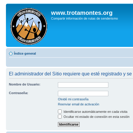
www.trotamontes.org
Compartir información de rutas de senderismo
Índice general
El administrador del Sitio requiere que esté registrado y se
Nombre de Usuario:
Contraseña:
Olvidé mi contraseña
Reenviar email de activación
Identificarse automáticamente en cada visita
Ocultar mi estado de conexión en esta sesión