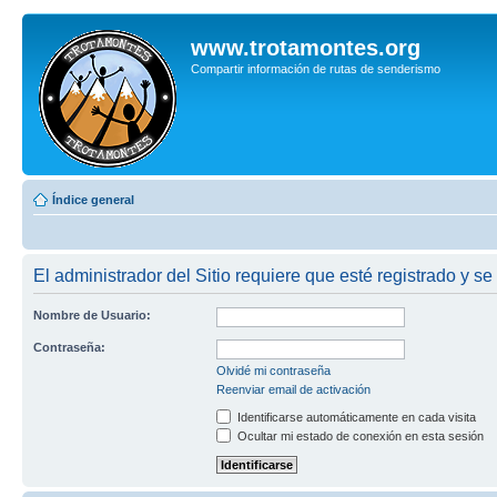
www.trotamontes.org
Compartir información de rutas de senderismo
Índice general
El administrador del Sitio requiere que esté registrado y se
Nombre de Usuario:
Contraseña:
Olvidé mi contraseña
Reenviar email de activación
Identificarse automáticamente en cada visita
Ocultar mi estado de conexión en esta sesión