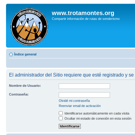
www.trotamontes.org
Compartir información de rutas de senderismo
Índice general
El administrador del Sitio requiere que esté registrado y se
Nombre de Usuario:
Contraseña:
Olvidé mi contraseña
Reenviar email de activación
Identificarse automáticamente en cada visita
Ocultar mi estado de conexión en esta sesión