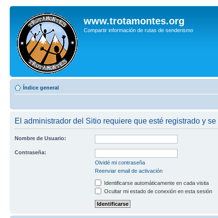
www.trotamontes.org
Compartir información de rutas de senderismo
Índice general
El administrador del Sitio requiere que esté registrado y se
Nombre de Usuario:
Contraseña:
Olvidé mi contraseña
Reenviar email de activación
Identificarse automáticamente en cada visita
Ocultar mi estado de conexión en esta sesión