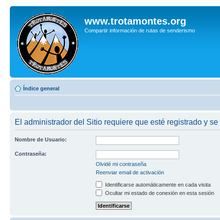
www.trotamontes.org
Compartir información de rutas de senderismo
Índice general
El administrador del Sitio requiere que esté registrado y se
Nombre de Usuario:
Contraseña:
Olvidé mi contraseña
Reenviar email de activación
Identificarse automáticamente en cada visita
Ocultar mi estado de conexión en esta sesión