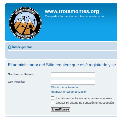
www.trotamontes.org
Compartir información de rutas de senderismo
Índice general
El administrador del Sitio requiere que esté registrado y se
Nombre de Usuario:
Contraseña:
Olvidé mi contraseña
Reenviar email de activación
Identificarse automáticamente en cada visita
Ocultar mi estado de conexión en esta sesión