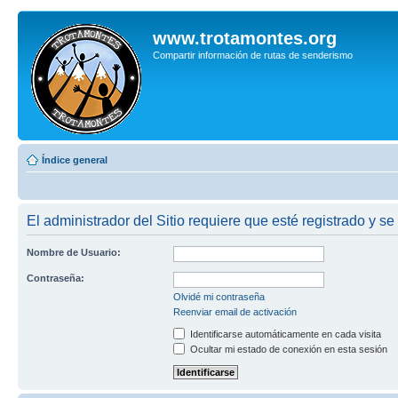
www.trotamontes.org
Compartir información de rutas de senderismo
Índice general
El administrador del Sitio requiere que esté registrado y se
Nombre de Usuario:
Contraseña:
Olvidé mi contraseña
Reenviar email de activación
Identificarse automáticamente en cada visita
Ocultar mi estado de conexión en esta sesión