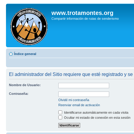
www.trotamontes.org
Compartir información de rutas de senderismo
Índice general
El administrador del Sitio requiere que esté registrado y se
Nombre de Usuario:
Contraseña:
Olvidé mi contraseña
Reenviar email de activación
Identificarse automáticamente en cada visita
Ocultar mi estado de conexión en esta sesión