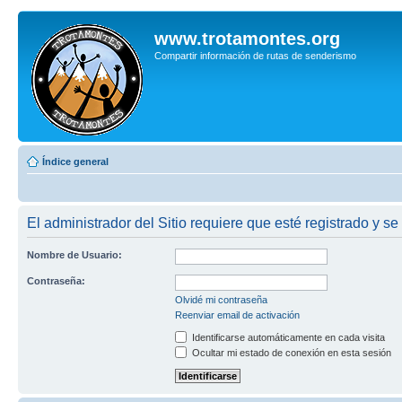
www.trotamontes.org
Compartir información de rutas de senderismo
Índice general
El administrador del Sitio requiere que esté registrado y se
Nombre de Usuario:
Contraseña:
Olvidé mi contraseña
Reenviar email de activación
Identificarse automáticamente en cada visita
Ocultar mi estado de conexión en esta sesión