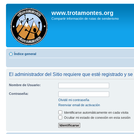
www.trotamontes.org
Compartir información de rutas de senderismo
Índice general
El administrador del Sitio requiere que esté registrado y se
Nombre de Usuario:
Contraseña:
Olvidé mi contraseña
Reenviar email de activación
Identificarse automáticamente en cada visita
Ocultar mi estado de conexión en esta sesión