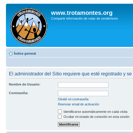
www.trotamontes.org
Compartir información de rutas de senderismo
Índice general
El administrador del Sitio requiere que esté registrado y se
Nombre de Usuario:
Contraseña:
Olvidé mi contraseña
Reenviar email de activación
Identificarse automáticamente en cada visita
Ocultar mi estado de conexión en esta sesión