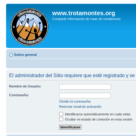
www.trotamontes.org
Compartir información de rutas de senderismo
Índice general
El administrador del Sitio requiere que esté registrado y se
Nombre de Usuario:
Contraseña:
Olvidé mi contraseña
Reenviar email de activación
Identificarse automáticamente en cada visita
Ocultar mi estado de conexión en esta sesión