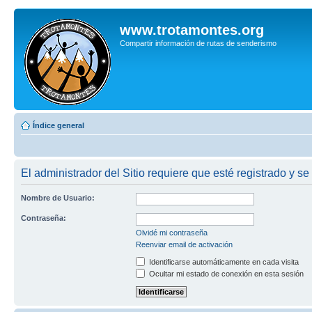
www.trotamontes.org
Compartir información de rutas de senderismo
Índice general
El administrador del Sitio requiere que esté registrado y se
Nombre de Usuario:
Contraseña:
Olvidé mi contraseña
Reenviar email de activación
Identificarse automáticamente en cada visita
Ocultar mi estado de conexión en esta sesión