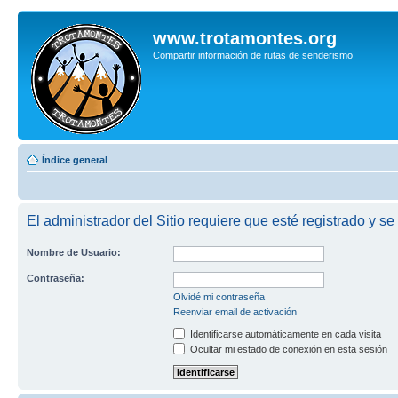
www.trotamontes.org
Compartir información de rutas de senderismo
Índice general
El administrador del Sitio requiere que esté registrado y se 
Nombre de Usuario:
Contraseña:
Olvidé mi contraseña
Reenviar email de activación
Identificarse automáticamente en cada visita
Ocultar mi estado de conexión en esta sesión