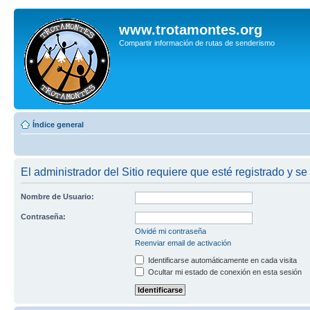
www.trotamontes.org
Compartir información de rutas de senderismo
Índice general
El administrador del Sitio requiere que esté registrado y se 
Nombre de Usuario:
Contraseña:
Olvidé mi contraseña
Reenviar email de activación
Identificarse automáticamente en cada visita
Ocultar mi estado de conexión en esta sesión