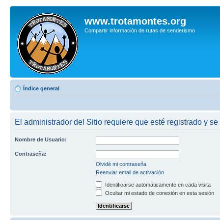
www.trotamontes.org
Compartir información de rutas de senderismo
Índice general
El administrador del Sitio requiere que esté registrado y se 
Nombre de Usuario:
Contraseña:
Olvidé mi contraseña
Reenviar email de activación
Identificarse automáticamente en cada visita
Ocultar mi estado de conexión en esta sesión