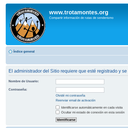
www.trotamontes.org
Compartir información de rutas de senderismo
Índice general
El administrador del Sitio requiere que esté registrado y se 
Nombre de Usuario:
Contraseña:
Olvidé mi contraseña
Reenviar email de activación
Identificarse automáticamente en cada visita
Ocultar mi estado de conexión en esta sesión