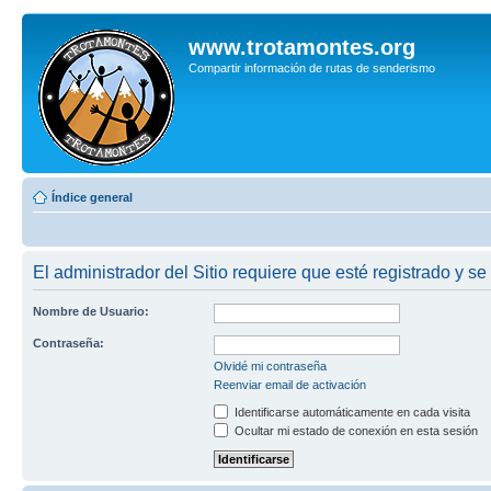
www.trotamontes.org
Compartir información de rutas de senderismo
Índice general
El administrador del Sitio requiere que esté registrado y se 
Nombre de Usuario:
Contraseña:
Olvidé mi contraseña
Reenviar email de activación
Identificarse automáticamente en cada visita
Ocultar mi estado de conexión en esta sesión