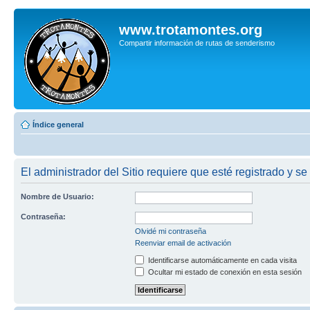
www.trotamontes.org
Compartir información de rutas de senderismo
Índice general
El administrador del Sitio requiere que esté registrado y se 
Nombre de Usuario:
Contraseña:
Olvidé mi contraseña
Reenviar email de activación
Identificarse automáticamente en cada visita
Ocultar mi estado de conexión en esta sesión