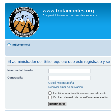
www.trotamontes.org
Compartir información de rutas de senderismo
Índice general
El administrador del Sitio requiere que esté registrado y se 
Nombre de Usuario:
Contraseña:
Olvidé mi contraseña
Reenviar email de activación
Identificarse automáticamente en cada visita
Ocultar mi estado de conexión en esta sesión