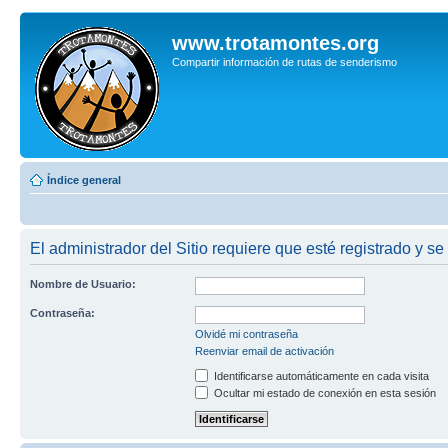
www.trotamontes.org
Compartir información de rutas de senderismo
Índice general
El administrador del Sitio requiere que esté registrado y se 
Nombre de Usuario:
Contraseña:
Olvidé mi contraseña
Reenviar email de activación
Identificarse automáticamente en cada visita
Ocultar mi estado de conexión en esta sesión