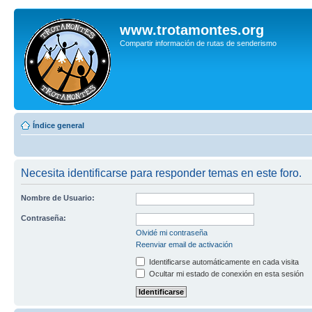
www.trotamontes.org
Compartir información de rutas de senderismo
Índice general
Necesita identificarse para responder temas en este foro.
Nombre de Usuario:
Contraseña:
Olvidé mi contraseña
Reenviar email de activación
Identificarse automáticamente en cada visita
Ocultar mi estado de conexión en esta sesión