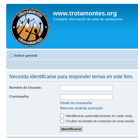
www.trotamontes.org
Compartir información de rutas de senderismo
Índice general
Necesita identificarse para responder temas en este foro.
Nombre de Usuario:
Contraseña:
Olvidé mi contraseña
Reenviar email de activación
Identificarse automáticamente en cada visita
Ocultar mi estado de conexión en esta sesión