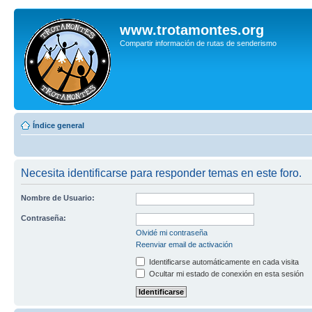
www.trotamontes.org
Compartir información de rutas de senderismo
Índice general
Necesita identificarse para responder temas en este foro.
Nombre de Usuario:
Contraseña:
Olvidé mi contraseña
Reenviar email de activación
Identificarse automáticamente en cada visita
Ocultar mi estado de conexión en esta sesión