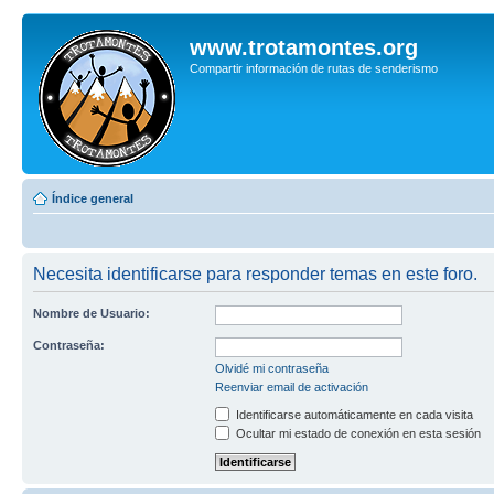
www.trotamontes.org
Compartir información de rutas de senderismo
Índice general
Necesita identificarse para responder temas en este foro.
Nombre de Usuario:
Contraseña:
Olvidé mi contraseña
Reenviar email de activación
Identificarse automáticamente en cada visita
Ocultar mi estado de conexión en esta sesión