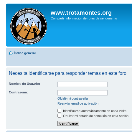
www.trotamontes.org
Compartir información de rutas de senderismo
Índice general
Necesita identificarse para responder temas en este foro.
Nombre de Usuario:
Contraseña:
Olvidé mi contraseña
Reenviar email de activación
Identificarse automáticamente en cada visita
Ocultar mi estado de conexión en esta sesión