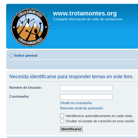
www.trotamontes.org
Compartir información de rutas de senderismo
Índice general
Necesita identificarse para responder temas en este foro.
Nombre de Usuario:
Contraseña:
Olvidé mi contraseña
Reenviar email de activación
Identificarse automáticamente en cada visita
Ocultar mi estado de conexión en esta sesión